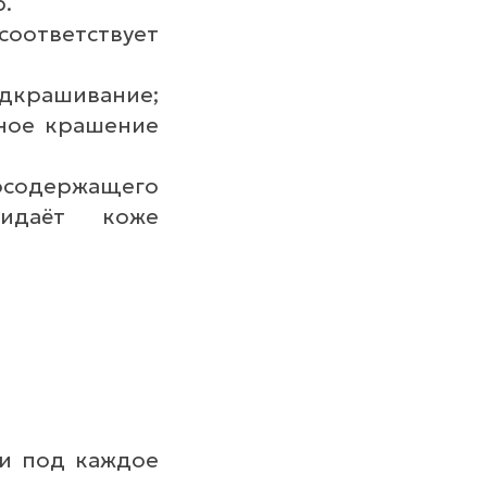
.
 соответствует
одкрашивание;
чное крашение
содержащего
ридаёт коже
и под каждое