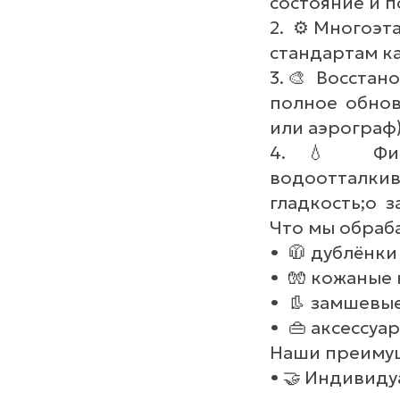
состояние и 
2. ⚙️ Многоэт
стандартам ка
3.🎨 Восстан
полное обнов
или аэрограф)
4.💧 Финиш
водоотталк
гладкость;o 
Что мы обраб
• 🧥 дублёнки
• 🧤 кожаные 
• 👢 замшевые
• 👜 аксессуа
Наши преиму
•🤝Индивиду