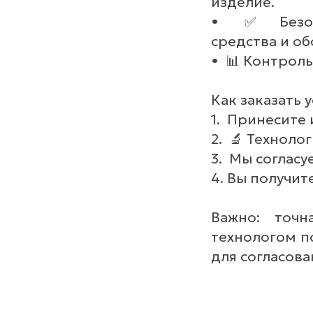
изделие.
• ✅ Безопа
средства и о
• 📊 Контроль
Как заказать у
1. Принесите 
2. 🔬 Техноло
3. Мы согласу
4. Вы получи
Важно: точн
технологом п
для согласова