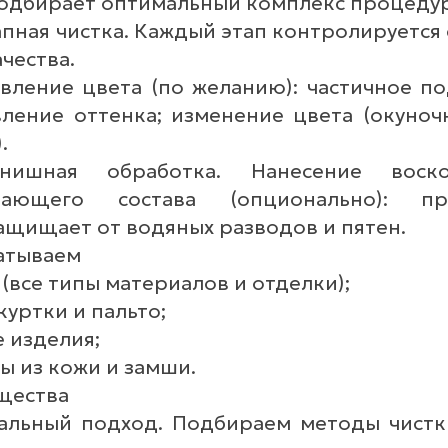
подбирает оптимальный комплекс процедур
апная чистка. Каждый этап контролируется
чества.
овление цвета (по желанию): частичное п
ление оттенка; изменение цвета (окуно
.
ная обработка. Нанесение воско
ивающего состава (опционально): п
защищает от водяных разводов и пятен.
атываем
 (все типы материалов и отделки);
куртки и пальто;
 изделия;
ры из кожи и замши.
щества
альный подход. Подбираем методы чистк