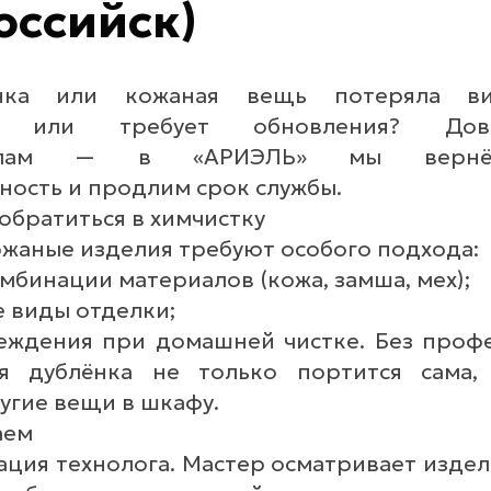
оссийск)
нка или кожаная вещь потеряла ви
ась или требует обновления? Дов
оналам — в «АРИЭЛЬ» мы вернё
ность и продлим срок службы.
обратиться в химчистку
ожаные изделия требуют особого подхода:
мбинации материалов (кожа, замша, мех);
е виды отделки;
еждения при домашней чистке. Без проф
ая дублёнка не только портится сама
угие вещи в шкафу.
аем
тация технолога. Мастер осматривает изде