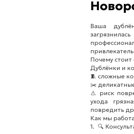
Новор
Ваша дублё
загрязнил
професси
привлекатель
Почему стоит 
Дублёнки и к
🧵 сложные ко
✂️ деликатны
⚠️ риск повр
ухода грязн
повредить др
Как мы работ
1. 🔍 Консуль